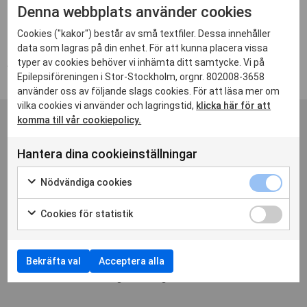
av
Charlotte Waleij
|
feb 23, 2023
|
23-09-12
,
Kalendarium
Denna webbplats använder cookies
Cookies ("kakor") består av små textfiler. Dessa innehåller
Träffpunkt Mitt-i-livet blir inte av i december då den infaller under
data som lagras på din enhet. För att kunna placera vissa
julledigheten 🤶🎄🎄 God Jul 🎄...
typer av cookies behöver vi inhämta ditt samtycke. Vi på
Epilepsiföreningen i Stor-Stockholm, orgnr. 802008-3658
använder oss av följande slags cookies. För att läsa mer om
vilka cookies vi använder och lagringstid,
klicka här för att
komma till vår cookiepolicy.
Adress
Hantera dina cookieinställningar
S:t Göransgatan 84, 3 tr
112 38 Stockholm
Nödvändiga cookies
Cookies för statistik
Ring
08 – 650 81 50
Bekräfta val
Acceptera alla
måndag – torsdag 09:00-11:30