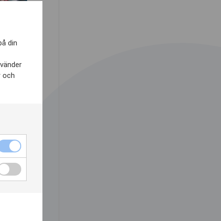
på din
nvänder
r och