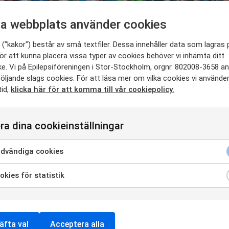
a webbplats använder cookies
("kakor") består av små textfiler. Dessa innehåller data som lagras 
ör att kunna placera vissa typer av cookies behöver vi inhämta ditt
e. Vi på Epilepsiföreningen i Stor-Stockholm, orgnr. 802008-3658 a
öljande slags cookies. För att läsa mer om vilka cookies vi använde
tid,
klicka här för att komma till vår cookiepolicy.
ra dina cookieinställningar
arken
dvändiga cookies
ium
kies för statistik
tionaldagen med en storslagen musikalisk fest i Hagaparkens
d Solna stad och Kungliga Hovstaterna, in till traditionsenligt
äfta val
Acceptera alla