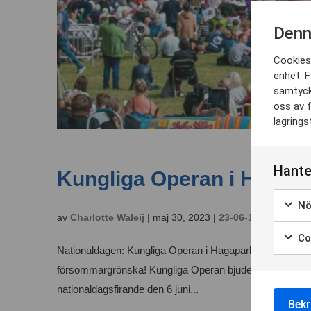
Denn
Cookies 
enhet. F
samtyck
oss av f
lagrings
Hante
Kungliga Operan i Hagap
Nö
av
Charlotte Waleij
|
maj 30, 2023
|
23-06-18
,
Kalendar
Coo
Nationaldagen: Kungliga Operan i Hagaparken Fira in na
försommargrönska! Kungliga Operan bjuder tillsammans me
nationaldagsfirande den 6 juni...
Bekr