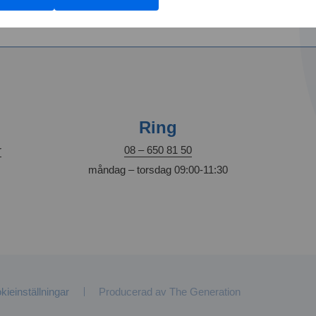
Ring
r
08 – 650 81 50
måndag – torsdag 09:00-11:30
kieinställningar
Producerad av
The Generation