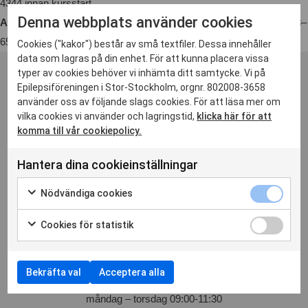
4344 innan kursstart.
Denna webbplats använder cookies
Anmälan:
Till kansliet senast 22 januari, info@epistockholm.se / 08–
650 81 50. Först till kvarn gäller. Anmälan är bindande.
Cookies ("kakor") består av små textfiler. Dessa innehåller
data som lagras på din enhet. För att kunna placera vissa
typer av cookies behöver vi inhämta ditt samtycke. Vi på
Epilepsiföreningen i Stor-Stockholm, orgnr. 802008-3658
använder oss av följande slags cookies. För att läsa mer om
vilka cookies vi använder och lagringstid,
klicka här för att
komma till vår cookiepolicy.
Adress
Hantera dina cookieinställningar
S:t Göransgatan 84, 3 tr
Nödvändiga cookies
112 38 Stockholm
Cookies för statistik
Ring
Bekräfta val
Acceptera alla
08 – 650 81 50
måndag – torsdag 09:00-11:30