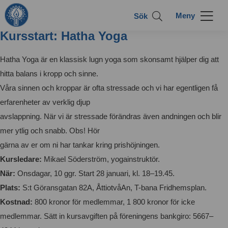
Sök
Kursstart: Hatha Yoga
Hatha Yoga är en klassisk lugn yoga som skonsamt hjälper dig att
hitta balans i kropp och sinne.
Våra sinnen och kroppar är ofta stressade och vi har egentligen få
erfarenheter av verklig djup
avslappning. När vi är stressade förändras även andningen och blir
mer ytlig och snabb. Obs! Hör
gärna av er om ni har tankar kring prishöjningen.
Kursledare:
Mikael Söderström, yogainstruktör.
När:
Onsdagar, 10 ggr. Start 28 januari, kl. 18–19.45.
Plats:
S:t Göransgatan 82A, ÅttiotvåAn, T-bana Fridhemsplan.
Kostnad:
800 kronor för medlemmar, 1 800 kronor för icke
medlemmar. Sätt in kursavgiften på föreningens bankgiro: 5667–