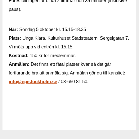
Föreställningen är cirka 2 timmar och 35 minuter (inklusive
paus).
När:
Söndag 5 oktober kl. 15.15-18.35
Plats:
Unga Klara, Kulturhuset Stadsteatern, Sergelgatan 7.
Vi möts upp vid entrén kl. 15.15.
Kostnad:
150 kr för medlemmar.
Anmälan:
Det finns ett fåtal platser kvar så det går
fortfarande bra att anmäla sig. Anmälan gör du till kansliet
:
info@epistockholm.se
/ 08-650 81 50.