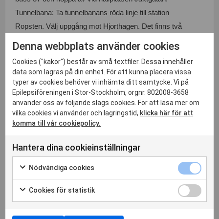
Tunnelbana: Ta tunnelbanans röda linje till station
Ropsten. Välj uppgång mot Hjorthagen. Det finns två
utgångar, välj den mot Gasverket. Därifrån är
Denna webbplats använder cookies
det cirka 10 minuters promenad till museet.
Cookies ("kakor") består av små textfiler. Dessa innehåller
Kostnad:
Föreningen bjuder medlemmar på inträdet.
data som lagras på din enhet. För att kunna placera vissa
Anmälan:
Till kansliet senast 1 september,
typer av cookies behöver vi inhämta ditt samtycke. Vi på
Epilepsiföreningen i Stor-Stockholm, orgnr. 802008-3658
info@epistockholm.se / 08–650 81 50
använder oss av följande slags cookies. För att läsa mer om
vilka cookies vi använder och lagringstid,
klicka här för att
komma till vår cookiepolicy.
Hantera dina cookieinställningar
Nödvändiga cookies
Adress
S:t Göransgatan 84, 3 tr
Cookies för statistik
112 38 Stockholm