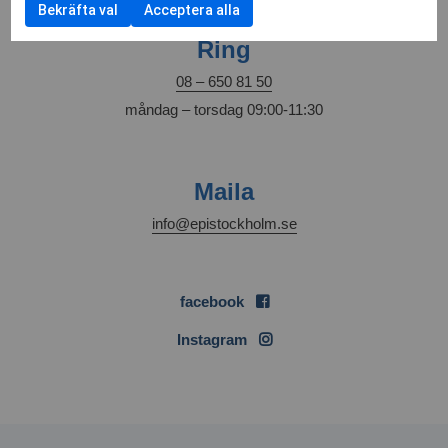
Bekräfta val
Acceptera alla
Ring
08 – 650 81 50
måndag – torsdag 09:00-11:30
Maila
info@epistockholm.se
facebook
Instagram